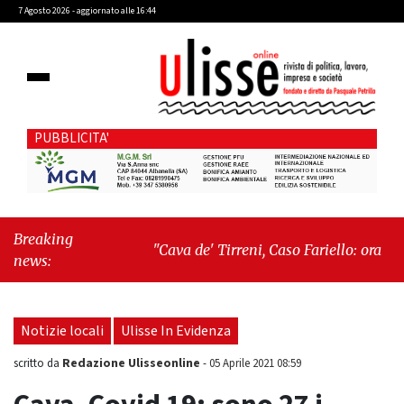
7 Agosto 2026 - aggiornato alle 16:44
PUBBLICITA'
Breaking
"Cava de' Tirreni, Caso Fariello: ora
news:
torniamo ai problemi veri"
-
"Cava de'
Tirreni, quando la burocrazia dimentica
perché esiste"
Notizie locali
Ulisse In Evidenza
Redazione Ulisseonline
scritto da
-
05 Aprile 2021 08:59