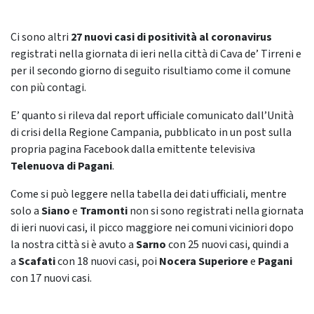
Ci sono altri
27 nuovi casi di positività al coronavirus
registrati nella giornata di ieri nella città di Cava de’ Tirreni e
per il secondo giorno di seguito risultiamo come il comune
con più contagi.
E’ quanto si rileva dal report ufficiale comunicato dall’Unità
di crisi della Regione Campania, pubblicato in un post sulla
propria pagina Facebook dalla emittente televisiva
Telenuova di Pagani
.
Come si può leggere nella tabella dei dati ufficiali, mentre
solo a
Siano
e
Tramonti
non si sono registrati nella giornata
di ieri nuovi casi, il picco maggiore nei comuni viciniori dopo
la nostra città si è avuto a
Sarno
con 25 nuovi casi, quindi a
a
Scafati
con 18 nuovi casi, poi
Nocera Superiore
e
Pagani
con 17 nuovi casi.