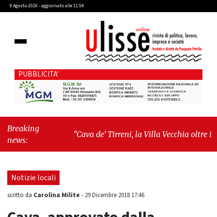
9 Agosto 2026 - aggiornato alle 11:54
PUBBLICITA'
Breaking
"Cava de’ Tirreni, la Villa Vecchia oltre i
news:
vandali: il vero nodo è il senso di comunità"
-
"Cava de’ Tirreni, La Fratellanza sull'ultima
seduta consiliare: “Serve chiarezza!”"
Notizie locali
Carolina Milite
scritto da
-
29 Dicembre 2018 17:46