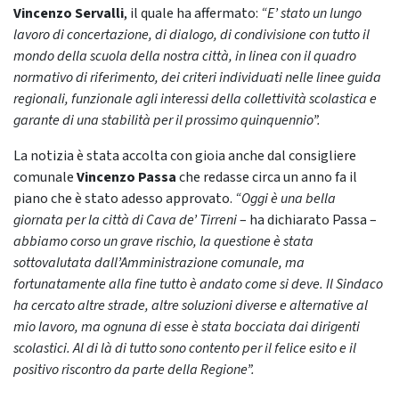
Vincenzo Servalli
, il quale ha affermato:
“E’ stato un lungo
lavoro di concertazione, di dialogo, di condivisione con tutto il
mondo della scuola della nostra città, in linea con il quadro
normativo di riferimento, dei criteri individuati nelle linee guida
regionali, funzionale agli interessi della collettività scolastica e
garante di una stabilità per il prossimo quinquennio”.
La notizia è stata accolta con gioia anche dal consigliere
comunale
Vincenzo Passa
che redasse circa un anno fa il
piano che è stato adesso approvato.
“Oggi è una bella
giornata per la città di Cava de’ Tirreni
– ha dichiarato Passa –
abbiamo corso un grave rischio, la questione è stata
sottovalutata dall’Amministrazione comunale, ma
fortunatamente alla fine tutto è andato come si deve. Il Sindaco
ha cercato altre strade, altre soluzioni diverse e alternative al
mio lavoro, ma ognuna di esse è stata bocciata dai dirigenti
scolastici. Al di là di tutto sono contento per il felice esito e il
positivo riscontro da parte della Regione”.