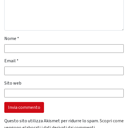
Nome
*
Email
*
Sito web
Questo sito utilizza Akismet per ridurre lo spam.
Scopri come
vengono elaborati i dati derivati dai commenti
.