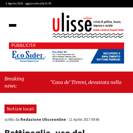
6 Agosto 2026 - aggiornato alle 01:43
PUBBLICITA'
Breaking
"Cava de’ Tirreni, devastata nella notte la
news:
Villa comunale. Il sindaco Giordano: «Non ci
fermeremo»"
-
"Italia sospesa tra identità,
fragilità sociali e pressioni economiche"
Notizie locali
Redazione Ulisseonline
scritto da
-
11 Aprile 2017 09:46