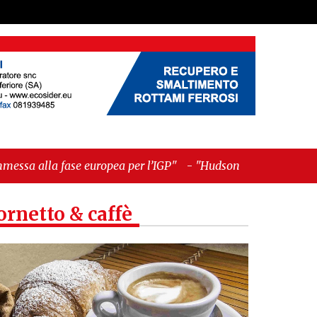
uropea per l’IGP"
-
"Hudson Yards: qui New York
ornetto & caffè