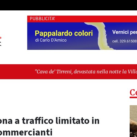
PUBBLICITA'
Cava de’ Tirreni, devastata nella notte la Villa comunale. Il 
ospesa tra identità, fragilità sociali e pressioni economiche"
C
na a traffico limitato in
commercianti