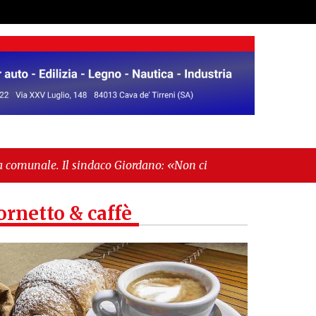
sindaco Giordano: «Non ci fermeremo»"
-
"Italia
ornetto & caffè