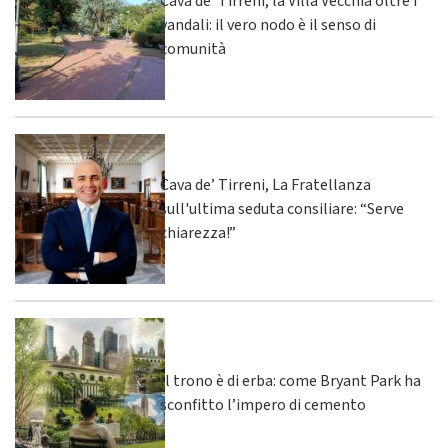
Cava de’ Tirreni, la Villa Vecchia oltre i
vandali: il vero nodo è il senso di
comunità
Cava de’ Tirreni, La Fratellanza
sull'ultima seduta consiliare: “Serve
chiarezza!”
Il trono è di erba: come Bryant Park ha
sconfitto l’impero di cemento