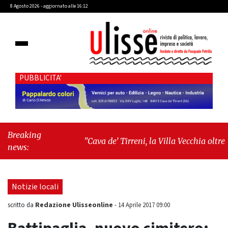
8 Agosto 2026 - aggiornato alle 16:12
PUBBLICITA'
Breaking
"Cava de’ Tirreni, la Villa Vecchia oltre i
news:
vandali: il vero nodo è il senso di
comunità"
-
"Cava de’ Tirreni, La
Fratellanza sull'ultima seduta consiliare:
Notizie locali
“Serve chiarezza!”"
Redazione Ulisseonline
scritto da
-
14 Aprile 2017 09:00