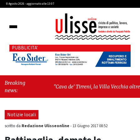
8 Agosto 2026 - aggiornato alle 13:07
PUBBLICITA'
Breaking
"Cava de’ Tirreni, la Villa Vecchia oltre i
news:
vandali: il vero nodo è il senso di
comunità"
-
"Cava de’ Tirreni, La
Fratellanza sull'ultima seduta consiliare:
Notizie locali
“Serve chiarezza!”"
Redazione Ulisseonline
scritto da
-
13 Giugno 2017 08:52