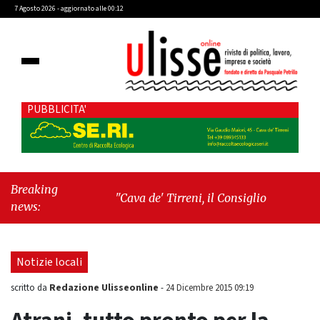
7 Agosto 2026 - aggiornato alle 00:12
PUBBLICITA'
Breaking
"Cava de' Tirreni, il Consiglio comunale
news:
conferma Sara Fariello. L'opposizione lascia
l'aula al momento del voto"
-
"Vietri sul
Mare, giornata storica: la ceramica ammessa
Notizie locali
alla fase europea per l’IGP"
Redazione Ulisseonline
scritto da
-
24 Dicembre 2015 09:19