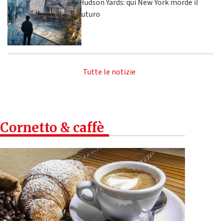
Hudson Yards: qui New York morde il
futuro
Tutte le notizie
Cornetto & caffè