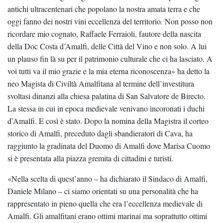
antichi ultracentenari che popolano la nostra amata terra e che
oggi fanno dei nostri vini eccellenza del territorio. Non posso non
ricordare mio cognato, Raffaele Ferraioli, fautore della nascita
della Doc Costa d’Amalfi, delle Città del Vino e non solo. A lui
un plauso fin là su per il patrimonio culturale che ci ha lasciato. A
voi tutti va il mio grazie e la mia eterna riconoscenza» ha detto la
neo Magista di Civiltà Amalfitana al termine dell’investitura
svoltasi dinanzi alla chiesa palatina di San Salvatore de Birecto.
La stessa in cui in epoca medievale venivano incoronati i duchi
d’Amalfi. E così è stato. Dopo la nomina della Magistra il corteo
storico di Amalfi, preceduto dagli sbandieratori di Cava, ha
raggiunto la gradinata del Duomo di Amalfi dove Marisa Cuomo
si è presentata alla piazza gremita di cittadini e turisti.
«Nella scelta di quest’anno – ha dichiarato il Sindaco di Amalfi,
Daniele Milano – ci siamo orientati su una personalità che ha
rappresentato in pieno quella che era l’eccellenza medievale di
Amalfi. Gli amalfitani erano ottimi marinai ma soprattutto ottimi