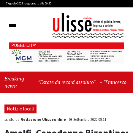
7 Agosto 2026 - aggiornato alle 09:50
PUBBLICITA'
Breaking
"Estate da record assoluto"
-
"Francesco Guccini
news:
mi insegnò che Tex Willer era letteratura"
Notizie locali
Redazione Ulisseonline
scritto da
-
03 Settembre 2022 09:11