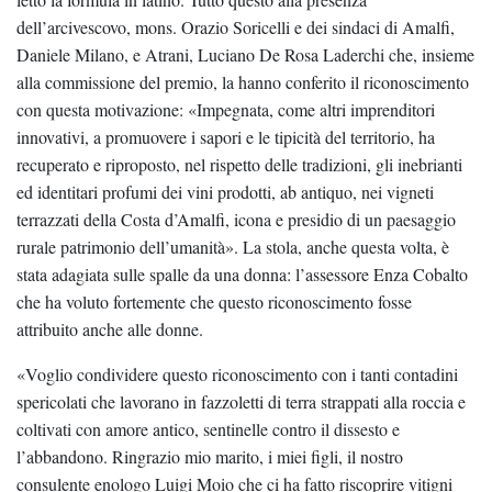
dell’arcivescovo, mons. Orazio Soricelli e dei sindaci di Amalfi,
Daniele Milano, e Atrani, Luciano De Rosa Laderchi che, insieme
alla commissione del premio, la hanno conferito il riconoscimento
con questa motivazione: «Impegnata, come altri imprenditori
innovativi, a promuovere i sapori e le tipicità del territorio, ha
recuperato e riproposto, nel rispetto delle tradizioni, gli inebrianti
ed identitari profumi dei vini prodotti, ab antiquo, nei vigneti
terrazzati della Costa d’Amalfi, icona e presidio di un paesaggio
rurale patrimonio dell’umanità». La stola, anche questa volta, è
stata adagiata sulle spalle da una donna: l’assessore Enza Cobalto
che ha voluto fortemente che questo riconoscimento fosse
attribuito anche alle donne.
«Voglio condividere questo riconoscimento con i tanti contadini
spericolati che lavorano in fazzoletti di terra strappati alla roccia e
coltivati con amore antico, sentinelle contro il dissesto e
l’abbandono. Ringrazio mio marito, i miei figli, il nostro
consulente enologo Luigi Moio che ci ha fatto riscoprire vitigni