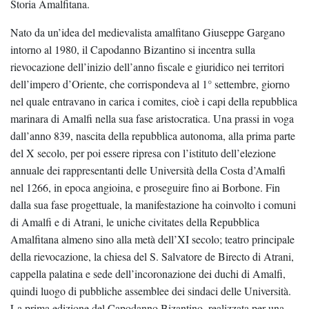
Storia Amalfitana.
Nato da un’idea del medievalista amalfitano Giuseppe Gargano
intorno al 1980, il Capodanno Bizantino si incentra sulla
rievocazione dell’inizio dell’anno fiscale e giuridico nei territori
dell’impero d’Oriente, che corrispondeva al 1° settembre, giorno
nel quale entravano in carica i comites, cioè i capi della repubblica
marinara di Amalfi nella sua fase aristocratica. Una prassi in voga
dall’anno 839, nascita della repubblica autonoma, alla prima parte
del X secolo, per poi essere ripresa con l’istituto dell’elezione
annuale dei rappresentanti delle Università della Costa d’Amalfi
nel 1266, in epoca angioina, e proseguire fino ai Borbone. Fin
dalla sua fase progettuale, la manifestazione ha coinvolto i comuni
di Amalfi e di Atrani, le uniche civitates della Repubblica
Amalfitana almeno sino alla metà dell’XI secolo; teatro principale
della rievocazione, la chiesa del S. Salvatore de Birecto di Atrani,
cappella palatina e sede dell’incoronazione dei duchi di Amalfi,
quindi luogo di pubbliche assemblee dei sindaci delle Università.
La prima edizione del Capodanno Bizantino, realizzata per una