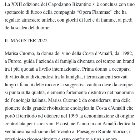
La XXII edizione del Capodanno Bizantino si è conclusa con uno
spettacolo di fuoco della compagnia “Opera Fiammae” che ha
regalato atmosfere uniche, con giochi di luci e di fiamme, ai piedi
della scalea del duomo.
IL MAGISTER 2022
Marisa Cuomo, la donna del vino della Costa d’Amalfi, dal 1982,
a Furore, guida l’azienda di famiglia diventata col tempo un brand
tra i più quotati a livello internazionale. Prima donna a occuparsi
di viticoltura dividendosi tra la famiglia, i terrazzamenti scavati
lungo i fianchi delle rocce e la suggestiva cantina dove da sempre
si punta sulla qualità, elemento fortemente distintivo nel panorama
dell’enologia italiana, Marisa Cuomo è da considerarsi una delle
pioniere della grande rivoluzione enologica in Costa d’Amalfi che
portò il territorio ad ottenere nel 1995 la denominazione di origine
controllata per i suoi vini. E così, nell’anno in cui Amalfi dedica la
ventiduesima edizione dell’evento al Paesaggio Rurale Storico, il
prestigioso riconoscimento è stato conferito a una signora