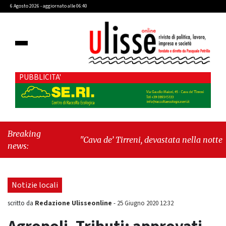
6 Agosto 2026 - aggiornato alle 06:40
PUBBLICITA'
Breaking
"Cava de’ Tirreni, devastata nella notte la
news:
Villa comunale. Il sindaco Giordano: «Non ci
fermeremo»"
-
"Italia sospesa tra identità,
fragilità sociali e pressioni economiche"
Notizie locali
Redazione Ulisseonline
scritto da
-
25 Giugno 2020 12:32