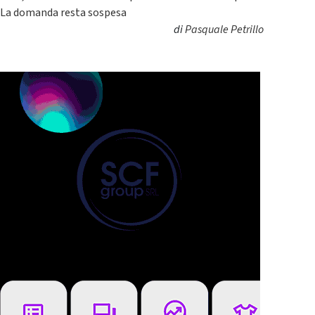
La domanda resta sospesa
di
Pasquale Petrillo