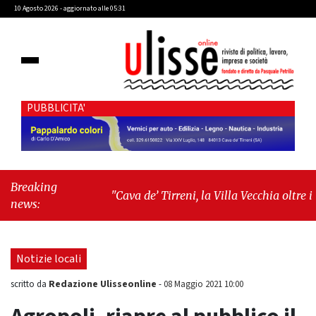
10 Agosto 2026 - aggiornato alle 05:31
PUBBLICITA'
Breaking
"Cava de’ Tirreni, la Villa Vecchia oltre i
news:
vandali: il vero nodo è il senso di comunità"
-
"Cava de’ Tirreni, La Fratellanza sull'ultima
seduta consiliare: “Serve chiarezza!”"
Notizie locali
Redazione Ulisseonline
scritto da
-
08 Maggio 2021 10:00