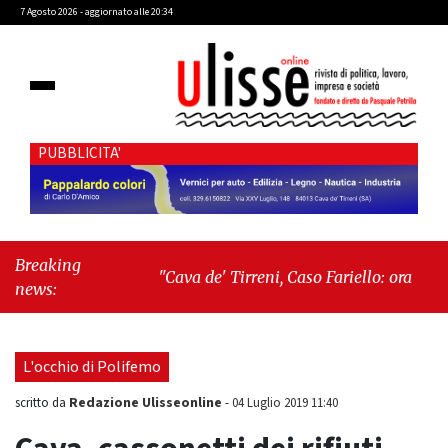
7 Agosto 2026 - aggiornato alle 20:34
PUBBLICITA'
Breaking
"Cava de' Tirreni, Caso Fariello: ora torniamo
news:
ai problemi veri"
-
"Cava de' Tirreni, quando
la burocrazia dimentica perché esiste"
L'occhio di Polifemo
Redazione Ulisseonline
scritto da
-
04 Luglio 2019 11:40