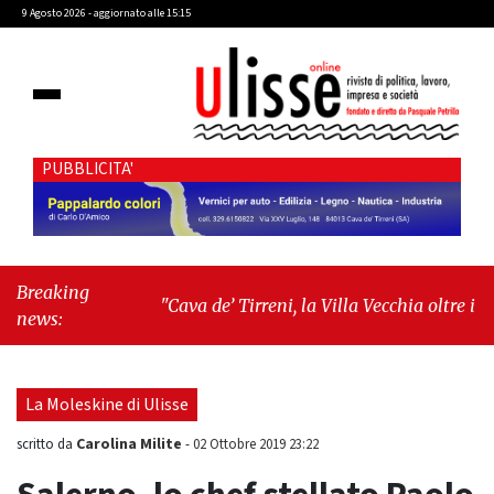
9 Agosto 2026 - aggiornato alle 15:15
PUBBLICITA'
Breaking
"Cava de’ Tirreni, la Villa Vecchia oltre i vandali:
news:
il vero nodo è il senso di comunità"
-
"Cava de’
Tirreni, La Fratellanza sull'ultima seduta
consiliare: “Serve chiarezza!”"
La Moleskine di Ulisse
Carolina Milite
scritto da
-
02 Ottobre 2019 23:22