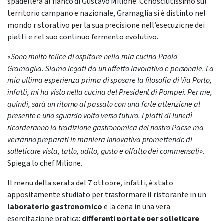
spadellerà al fianco di Gustavo Milione. Conosciutissimo sul
territorio campano e nazionale, Gramaglia si è distinto nel
mondo ristorativo per la sua precisione nell’esecuzione dei
piatti e nel suo continuo fermento evolutivo.
«
Sono molto felice di ospitare nella mia cucina Paolo
Gramaglia. Siamo legati da un affetto lavorativo e personale. La
mia ultima esperienza prima di sposare la filosofia di Via Porto,
infatti, mi ha visto nella cucina del President di Pompei. Per me,
quindi, sar
à
un ritorno al passato con una forte attenzione al
presente e uno sguardo volto verso futuro. I piatti di luned
ì
ricorderanno la tradizione gastronomica del nostro Paese ma
verranno preparati in maniera innovativa promettendo di
solleticare vista, tatto, udito, gusto e olfatto dei commensali
».
Spiega lo chef Milione.
Il menu della serata del 7 ottobre, infatti, è stato
appositamente studiato per trasformare il ristorante in un
laboratorio gastronomico
e la cena in una vera
esercitazione pratica:
differenti portate per solleticare