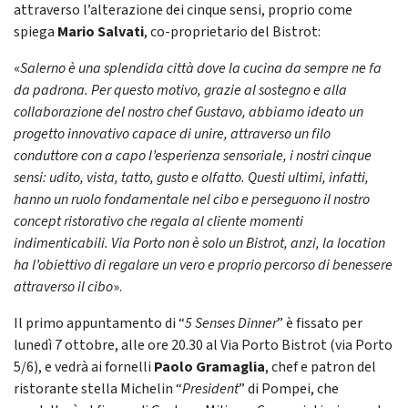
attraverso l’alterazione dei cinque sensi, proprio come
spiega
Mario Salvati
, co-proprietario del Bistrot:
«
Salerno
è
una
splendida
città
dove la cucina da sempre ne fa
da padrona. Per questo motivo, grazie al sostegno e alla
collaborazione del nostro chef Gustavo, abbiamo ideato un
progetto innovativo capace di unire, attraverso un filo
conduttore con a capo l
’
esperienza sensoriale, i nostri cinque
sensi: udito, vista, tatto, gusto e olfatto. Questi ultimi, infatti,
hanno un ruolo fondamentale nel cibo e perseguono il nostro
concept ristorativo che regala al cliente momenti
indimenticabili. Via Porto non
è
solo
un
Bistrot,
anzi,
la
location
ha
l
’
obiettivo di regalare un vero e proprio percorso di benessere
attraverso il cibo
».
Il primo appuntamento di “
5 Senses Dinner
” è fissato per
lunedì 7 ottobre, alle ore 20.30 al Via Porto Bistrot (via Porto
5/6), e vedrà ai fornelli
Paolo Gramaglia
, chef e patron del
ristorante stella Michelin “
President
” di Pompei, che