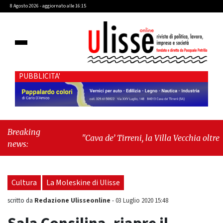
8 Agosto 2026 - aggiornato alle 16:15
PUBBLICITA'
Breaking
"Cava de’ Tirreni, la Villa Vecchia oltre i
news:
vandali: il vero nodo è il senso di comunità"
-
"Cava de’ Tirreni, La Fratellanza sull'ultima
seduta consiliare: “Serve chiarezza!”"
Cultura
La Moleskine di Ulisse
Redazione Ulisseonline
scritto da
-
03 Luglio 2020 15:48