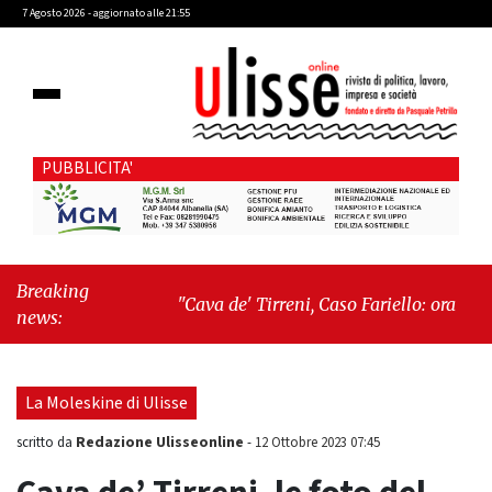
7 Agosto 2026 - aggiornato alle 21:55
PUBBLICITA'
Breaking
"Cava de' Tirreni, Caso Fariello: ora torniamo
news:
ai problemi veri"
-
"Cava de' Tirreni, quando
la burocrazia dimentica perché esiste"
La Moleskine di Ulisse
Redazione Ulisseonline
scritto da
-
12 Ottobre 2023 07:45