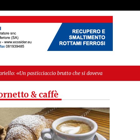
cciaccio brutto che si doveva evitare»"
-
"Morte
ornetto & caffè