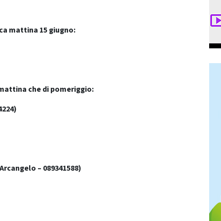
ica mattina 15 giugno:
i mattina che di pomeriggio:
4224)
Arcangelo – 089341588)