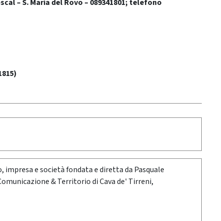
scal – S. Maria del Rovo – 089341801; telefono
1815)
oro, impresa e società fondata e diretta da Pasquale
 Comunicazione & Territorio di Cava de' Tirreni,