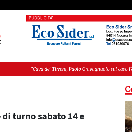
PUBBLICITA'
ava de' Tirreni, Paolo Gravagnuolo sul caso Fariello: «Un pasti
l piccolo Domenico: si proseguirà col processo penale"
C
 di turno sabato 14 e