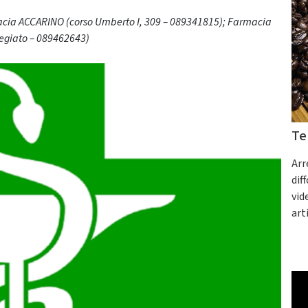
acia ACCARINO (corso Umberto I, 309 – 089341815); Farmacia
regiato – 089462643)
Te
Arr
dif
vid
art