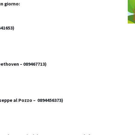
un giorno:
341653)
eethoven – 089467713)
useppe al Pozzo – 0894456373)