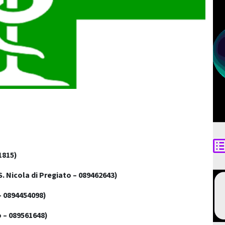
1815)
S. Nicola di Pregiato – 089462643)
– 0894454098)
o – 089561648)