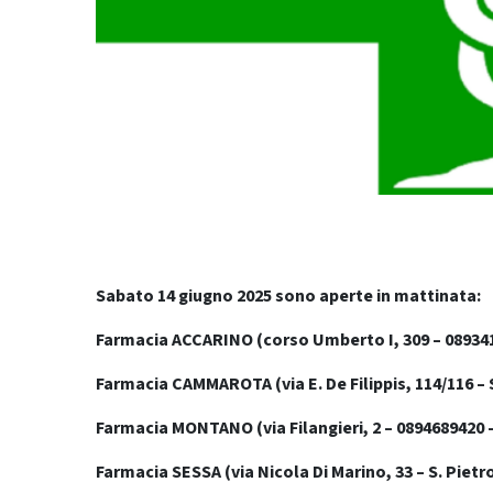
Sabato 14 giugno 2025 sono aperte in mattinata:
Farmacia ACCARINO (corso Umberto I, 309 – 08934
Farmacia CAMMAROTA (via E. De Filippis, 114/116 – 
Farmacia MONTANO (via Filangieri, 2 – 0894689420 
Farmacia SESSA (via Nicola Di Marino, 33 – S. Pietr