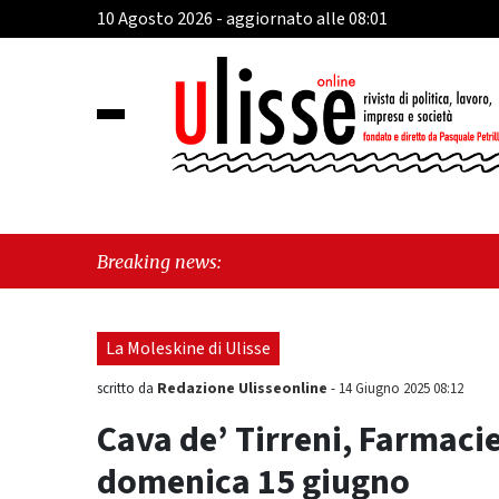
10 Agosto 2026 - aggiornato alle 08:01
"C
Breaking news:
de
La Moleskine di Ulisse
Redazione Ulisseonline
scritto da
-
14 Giugno 2025 08:12
Cava de’ Tirreni, Farmacie
domenica 15 giugno