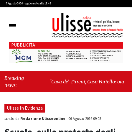
7 Agosto 2026 - aggiornato alle 18:45
PUBBLICITA'
Breaking
"Cava de' Tirreni, Caso Fariello: ora torniamo
news:
ai problemi veri"
-
"Cava de' Tirreni,
quando la burocrazia dimentica perché
esiste"
Ulisse In Evidenza
Redazione Ulisseonline
scritto da
-
06 Agosto 2016 09:08