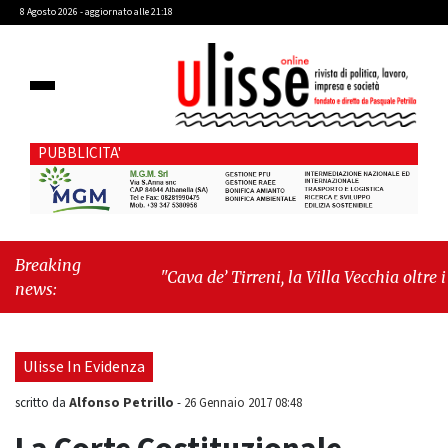
8 Agosto 2026 - aggiornato alle 21:18
PUBBLICITA'
Breaking
"Cava de’ Tirreni, la Villa Vecchia oltre i
news:
vandali: il vero nodo è il senso di comunità"
-
"Cava de’ Tirreni, La Fratellanza sull'ultima
seduta consiliare: “Serve chiarezza!”"
Ulisse In Evidenza
Alfonso Petrillo
scritto da
-
26 Gennaio 2017 08:48