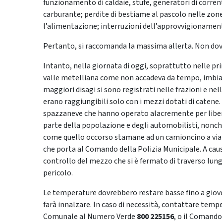
funzionamento di caldaie, stufe, generatori di corren
carburante; perdite di bestiame al pascolo nelle zone 
l’alimentazione; interruzioni dell’approvvigionament
Pertanto, si raccomanda la massima allerta. Non dov
Intanto, nella giornata di oggi, soprattutto nelle pri
valle metelliana come non accadeva da tempo, imbianc
maggiori disagi si sono registrati nelle frazioni e nel
erano raggiungibili solo con i mezzi dotati di catene
spazzaneve che hanno operato alacremente per libera
parte della popolazione e degli automobilisti, nonch
come quello occorso stamane ad un camioncino a via 
che porta al Comando della Polizia Municipale. A caus
controllo del mezzo che si è fermato di traverso lun
pericolo.
Le temperature dovrebbero restare basse fino a giove
farà innalzare. In caso di necessità, contattare temp
Comunale al Numero Verde
800 225156
, o il Comando