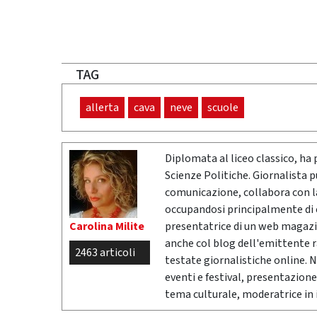
TAG
allerta
cava
neve
scuole
Diplomata al liceo classico, ha 
Scienze Politiche. Giornalista 
comunicazione, collabora con la 
occupandosi principalmente di cr
Carolina Milite
presentatrice di un web magazi
anche col blog dell'emittente 
2463 articoli
testate giornalistiche online. 
eventi e festival, presentazione
tema culturale, moderatrice in i