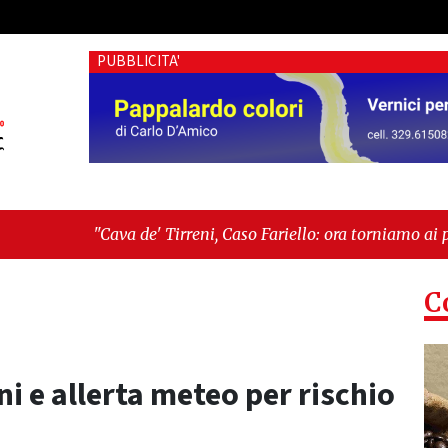
PUBBLICITA'
' Tirreni, Caso Fariello: ora torniamo ai problemi veri"
-
"Cav
siste"
C
i e allerta meteo per rischio