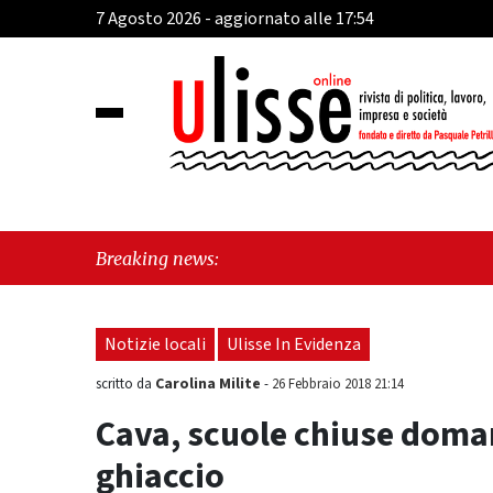
7 Agosto 2026 - aggiornato alle 17:54
"Cava de
Breaking news:
perché e
Notizie locali
Ulisse In Evidenza
Carolina Milite
scritto da
-
26 Febbraio 2018 21:14
Cava, scuole chiuse doman
ghiaccio