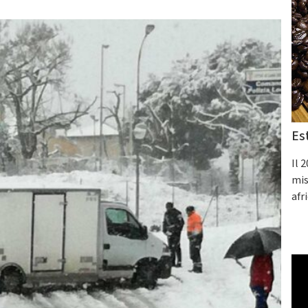
Es
Il 
mis
afr