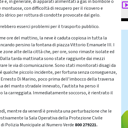
te e, in generale, di apparati alimentati a gas in bombole o
montuose, con difficoltà di recupero per il ricovero e
o idrico per rottura di condotte provocate dal gelo.
rebbero esserci problemi per il trasporto pubblico.
me ore del mattino, la neve è caduta copiosa in tutta la
ando persino la fontana di piazza Vittorio Emanuele III. I
le zone alte della città che, per ore, sono rimaste isolate ed
. Dalla tarda mattinata sono state raggiunte dai mezzi
re le via di comunicazione. Sono stati monitorati disagi da
é qualche piccolo incidente, per fortuna senza conseguenze,
Ernesto Di Marino, poco prima dell’imbocco della traversa
a del manto stradale innevato, l’autista ha perso il
go la carreggiata. Immediatamente soccorso, è rientrato il
dì, mentre da venerdì è prevista una perturbazione che le
estivamente la Sala Operativa della Protezione Civile
 di Polizia Municipale al Numero Verde
800 279221.