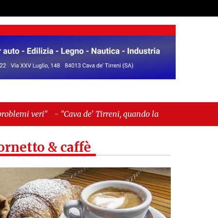
a de' Tirreni, quando la burocrazia dimentica
ornetto & caffè