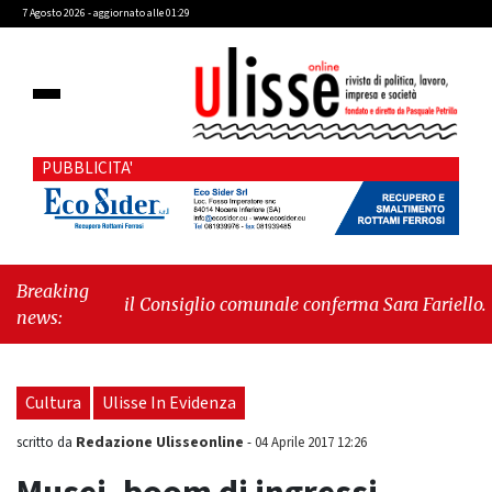
7 Agosto 2026 - aggiornato alle 01:29
PUBBLICITA'
Breaking
' Tirreni, il Consiglio comunale conferma Sara Fariello.
news:
zione lascia l'aula al momento del voto"
-
"Vietri sul
ornata storica: la ceramica ammessa alla fase europea per
Cultura
Ulisse In Evidenza
Redazione Ulisseonline
scritto da
-
04 Aprile 2017 12:26