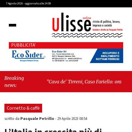
7 Agosto 2026 - aggiornato alle 14:59
PUBBLICITA'
Breaking
"Cava de' Tirreni, Caso Fariello: ora torniamo
news:
ai problemi veri"
-
"Cava de' Tirreni, quando
la burocrazia dimentica perché esiste"
Cornetto & caffè
Pasquale Petrillo
scritto da
-
29 Aprile 2023 08:54