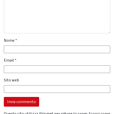
Nome
*
Email
*
Sito web
Questo sito utilizza Akismet per ridurre lo spam.
Scopri come