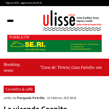
7 Agosto 2026 - aggiornato alle 20:52
PUBBLICITA'
Breaking
"Cava de' Tirreni, Caso Fariello: ora torniamo
news:
ai problemi veri"
-
"Cava de' Tirreni, quando
la burocrazia dimentica perché esiste"
Cornetto & caffè
Pasquale Petrillo
scritto da
-
01 Febbraio 2023 08:43