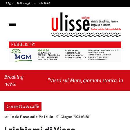
6 Agosto 2026 - aggiornato alle 20:05
PUBBLICITA'
Breaking
"Vietri sul Mare, giornata storica: la ceramica
news:
ammessa alla fase europea per l’IGP"
-
"Hudson Yards: qui New York morde il
futuro"
Cornetto & caffè
Pasquale Petrillo
scritto da
-
01 Giugno 2023 08:58