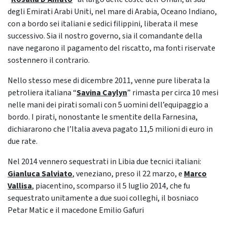
degli Emirati Arabi Uniti, nel mare di Arabia, Oceano Indiano,
con a bordo sei italiani e sedici filippini, liberata il mese
successivo. Sia il nostro governo, sia il comandante della
nave negarono il pagamento del riscatto, ma fonti riservate
sostennero il contrario.
Nello stesso mese di dicembre 2011, venne pure liberata la
petroliera italiana “
Savina Caylyn
” rimasta per circa 10 mesi
nelle mani dei pirati somali con 5 uomini dell’equipaggio a
bordo. I pirati, nonostante le smentite della Farnesina,
dichiararono che l’Italia aveva pagato 11,5 milioni di euro in
due rate.
Nel 2014 vennero sequestrati in Libia due tecnici italiani:
Gianluca Salviato
, veneziano, preso il 22 marzo, e
Marco
Vallisa
, piacentino, scomparso il 5 luglio 2014, che fu
sequestrato unitamente a due suoi colleghi, il bosniaco
Petar Matic e il macedone Emilio Gafuri