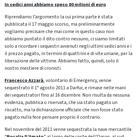
In sedici anni abbiamo speso 80 milioni di euro
Riprendiamo l’argomento la cui prima parte è stata
pubblicata il 17 maggio scorso, ma preliminarmente
vogliamo precisare che mai come in questo caso non
abbiamo puntato il dito contro nessuno, ci siamo limitati
solo a ricordare i sequestri avvenuti negli ultimi sedici anni e i
il prezzo pagato, in termini di quattrini e di vite umane, per la
liberazione delle vittime. Abbiamo fatto, quindi, solo il
nostro mestiere di cronisti.
Francesco Azzarà
, volontario di Emergency, venne
sequestrato il 1° agosto 2011 a Darfur, e rimase nelle mani
dei sequestratori fino al 16 dicembre. Non risulta da nessuna
evidenza, pubblica o riservata, che sia stato pagato un
riscatto, ma la dichiarazione ufficiale che non fosse stato
pagato nulla fece pensare proprio il contrario.
Nel novembre del 2011 venne sequestrata la nave mercantile
“
Rosalia D’Amato
” al largo delle coste dell’Oman, al sud