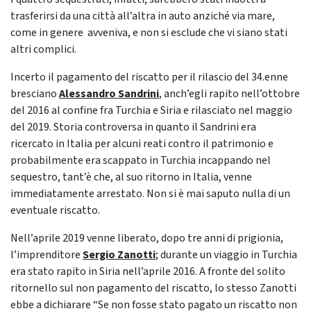
trasferirsi da una città all’altra in auto anziché via mare,
come in genere avveniva, e non si esclude che vi siano stati
altri complici.
Incerto il pagamento del riscatto per il rilascio del 34.enne
bresciano
Alessandro Sandrini
, anch’egli rapito nell’ottobre
del 2016 al confine fra Turchia e Siria e rilasciato nel maggio
del 2019. Storia controversa in quanto il Sandrini era
ricercato in Italia per alcuni reati contro il patrimonio e
probabilmente era scappato in Turchia incappando nel
sequestro, tant’è che, al suo ritorno in Italia, venne
immediatamente arrestato. Non si è mai saputo nulla di un
eventuale riscatto.
Nell’aprile 2019 venne liberato, dopo tre anni di prigionia,
l’imprenditore
Sergio Zanotti
; durante un viaggio in Turchia
era stato rapito in Siria nell’aprile 2016. A fronte del solito
ritornello sul non pagamento del riscatto, lo stesso Zanotti
ebbe a dichiarare “Se non fosse stato pagato un riscatto non