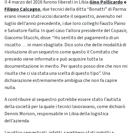
Il 4 marzo del 2016 furono liberati in Libia
Gino Pollicardo
e
Filippo Calcagno
, due tecnici della ditta “Bonatti” di Parma:
erano invece stati uccisi durante il sequestro, avvenuto nel
luglio dell’anno precedente, i due loro colleghi Fausto Paino
e Salvatore Failla. In quel caso l’allora presidente del Copasir,
Giacomo Stucchi, disse: “Ho sentito del pagamento di un
riscatto … in mani sbagliate. Dico solo che delle modalità di
risoluzione di un sequestro come questo il Comitato che
presiedo viene informato e può acquisire tutta la
documentazione in merito. Per questo posso dire che non mi
risulta che ci sia stata una scelta di questo tipo”. Una
dichiarazione estremamente ambigua che non fa capire
nulla.
A contribuire al sequestro potrebbe essere stato l’autista
della società per la quale i tecnici lavoravano, come dichiarò
Dennis Morson, responsabile in Libia della logistica
dell’azienda.
I quattro sequestrati, infatti, sarebbero stati indotti a