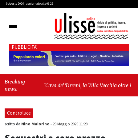
9 Agosto 2026 - aggiornato alle 06:22
PUBBLICITA'
Breaking
"Cava de’ Tirreni, la Villa Vecchia oltre i vandali:
news:
il vero nodo è il senso di comunità"
-
"Cava de’
Tirreni, La Fratellanza sull'ultima seduta
consiliare: “Serve chiarezza!”"
Controluce
Nino Maiorino
scritto da
-
20 Maggio 2020 11:28