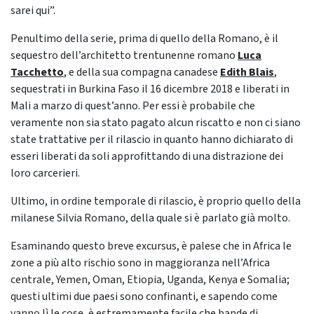
sarei qui”.
Penultimo della serie, prima di quello della Romano, è il
sequestro dell’architetto trentunenne romano
Luca
Tacchetto
, e della sua compagna canadese
Edith Blais
,
sequestrati in Burkina Faso il 16 dicembre 2018 e liberati in
Mali a marzo di quest’anno. Per essi è probabile che
veramente non sia stato pagato alcun riscatto e non ci siano
state trattative per il rilascio in quanto hanno dichiarato di
esseri liberati da soli approfittando di una distrazione dei
loro carcerieri.
Ultimo, in ordine temporale di rilascio, è proprio quello della
milanese Silvia Romano, della quale si è parlato già molto.
Esaminando questo breve excursus, è palese che in Africa le
zone a più alto rischio sono in maggioranza nell’Africa
centrale, Yemen, Oman, Etiopia, Uganda, Kenya e Somalia;
questi ultimi due paesi sono confinanti, e sapendo come
vanno lì le cose, è estremamente facile che bande di