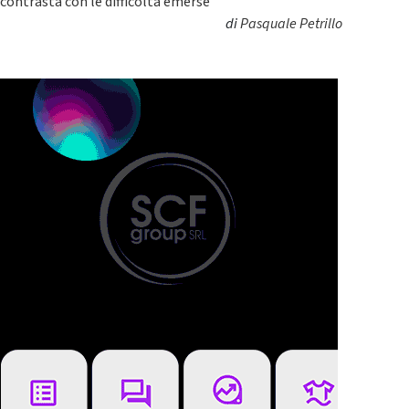
contrasta con le difficoltà emerse
di
Pasquale Petrillo