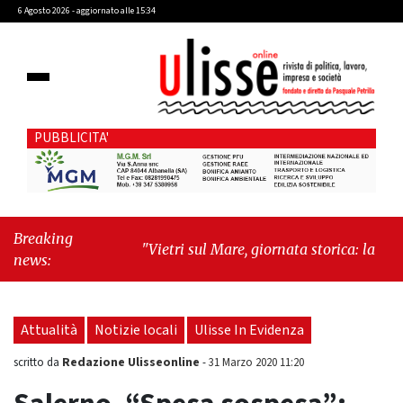
6 Agosto 2026 - aggiornato alle 15:34
PUBBLICITA'
Breaking
"Vietri sul Mare, giornata storica: la ceramica
news:
ammessa alla fase europea per l’IGP"
-
"Hudson Yards: qui New York morde il futuro"
Attualità
Notizie locali
Ulisse In Evidenza
Redazione Ulisseonline
scritto da
-
31 Marzo 2020 11:20