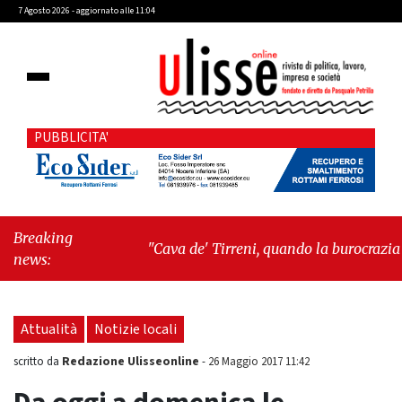
7 Agosto 2026 - aggiornato alle 11:04
PUBBLICITA'
Breaking
"Cava de' Tirreni, quando la burocrazia
news:
dimentica perché esiste"
-
"Oggi New York
mi ha rubato il cuore. Ancora"
Attualità
Notizie locali
Redazione Ulisseonline
scritto da
-
26 Maggio 2017 11:42