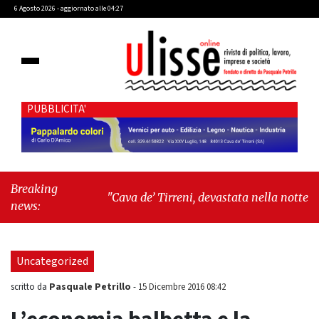
6 Agosto 2026 - aggiornato alle 04:27
PUBBLICITA'
Breaking
"Cava de’ Tirreni, devastata nella notte la Villa
news:
comunale. Il sindaco Giordano: «Non ci
fermeremo»"
-
"Italia sospesa tra identità,
fragilità sociali e pressioni economiche"
Uncategorized
Pasquale Petrillo
scritto da
-
15 Dicembre 2016 08:42