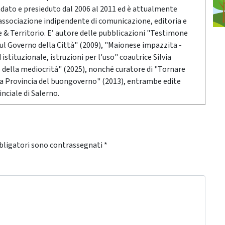
ndato e presieduto dal 2006 al 2011 ed è attualmente
associazione indipendente di comunicazione, editoria e
 Territorio. E’ autore delle pubblicazioni "Testimone
sul Governo della Città" (2009), "Maionese impazzita -
stituzionale, istruzioni per l'uso" coautrice Silvia
o della mediocrità" (2025), nonché curatore di "Tornare
 la Provincia del buongoverno" (2013), entrambe edite
nciale di Salerno.
bligatori sono contrassegnati
*