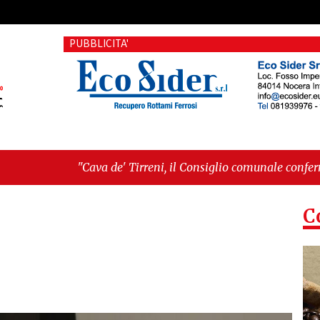
PUBBLICITA'
 de' Tirreni, il Consiglio comunale conferma Sara Fariello. L'
ri sul Mare, giornata storica: la ceramica ammessa alla fase e
C