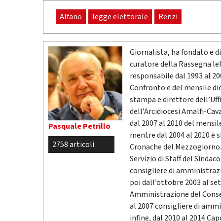
Alfano
legge elettorale
Renzi
Giornalista, ha fondato e dir
curatore della Rassegna l
responsabile dal 1993 al 200
Confronto e del mensile di
stampa e direttore dell’Uff
dell’Arcidiocesi Amalfi-Cav
dal 2007 al 2010 del mensil
Pasquale Petrillo
mentre dal 2004 al 2010 è 
2758 articoli
Cronache del Mezzogiorno. 
Servizio di Staff del Sindac
consigliere di amministrazio
poi dall’ottobre 2003 al se
Amministrazione del Conser
al 2007 consigliere di ammi
infine, dal 2010 al 2014 Ca