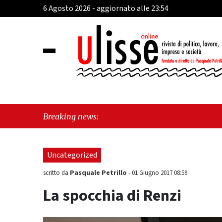
6 Agosto 2026 - aggiornato alle 23:54
"Cava
Breaking news:
"Viet
Uncategorized
Pasquale Petrillo
scritto da
-
01 Giugno 2017 08:59
La spocchia di Renzi