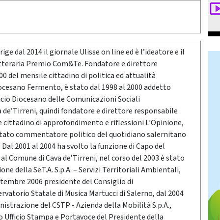
ige dal 2014 il giornale Ulisse on line ed è l’ideatore e il
etteraria Premio Com&Te. Fondatore e direttore
0 del mensile cittadino di politica ed attualità
ocesano Fermento, è stato dal 1998 al 2000 addetto
icio Diocesano delle Comunicazioni Sociali
a de’Tirreni, quindi fondatore e direttore responsabile
e cittadino di approfondimento e riflessioni L’Opinione,
stato commentatore politico del quotidiano salernitano
Dal 2001 al 2004 ha svolto la funzione di Capo del
o al Comune di Cava de’Tirreni, nel corso del 2003 è stato
ne della Se.T.A. S.p.A. – Servizi Territoriali Ambientali,
ttembre 2006 presidente del Consiglio di
vatorio Statale di Musica Martucci di Salerno, dal 2004
nistrazione del CSTP - Azienda della Mobilità S.p.A.,
po Ufficio Stampa e Portavoce del Presidente della