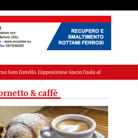
opposizione lascia l'aula al momento del voto"
-
uropea per l’IGP"
ornetto & caffè