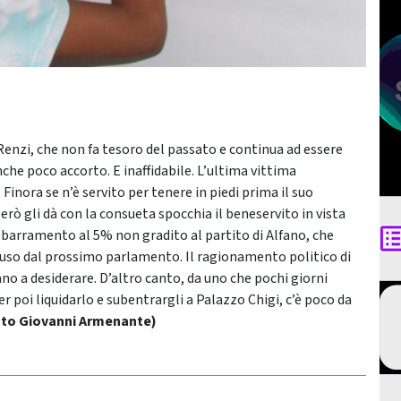
o Renzi, che non fa tesoro del passato e continua ad essere
he poco accorto. E inaffidabile. L’ultima vittima
Finora se n’è servito per tenere in piedi prima il suo
erò gli dà con la consueta spocchia il beneservito in vista
sbarramento al 5% non gradito al partito di Alfano, che
scluso dal prossimo parlamento. Il ragionamento politico di
no a desiderare. D’altro canto, da uno che pochi giorni
r poi liquidarlo e subentrargli a Palazzo Chigi, c’è poco da
oto Giovanni Armenante)