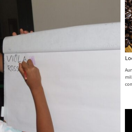
Lo
Aum
mil
con