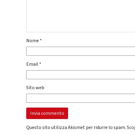
Nome
*
Email
*
Sito web
Questo sito utilizza Akismet per ridurre lo spam.
Sco