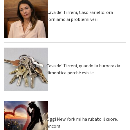
Cava de' Tirreni, Caso Fariello: ora
torniamo ai problemi veri
Cava de' Tirreni, quando la burocrazia
dimentica perché esiste
Oggi New York mi ha rubato il cuore.
Ancora