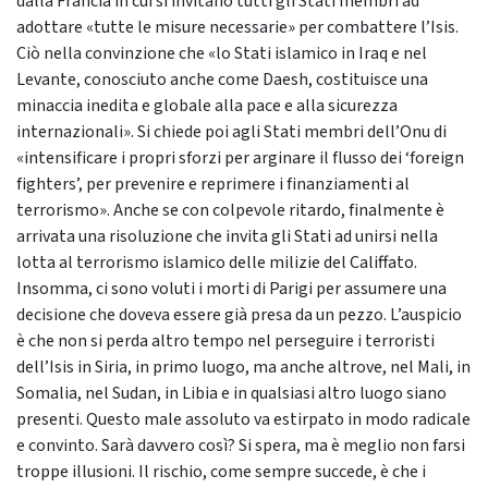
dalla Francia in cui si invitano tutti gli Stati membri ad
adottare «tutte le misure necessarie» per combattere l’Isis.
Ciò nella convinzione che «lo Stati islamico in Iraq e nel
Levante, conosciuto anche come Daesh, costituisce una
minaccia inedita e globale alla pace e alla sicurezza
internazionali». Si chiede poi agli Stati membri dell’Onu di
«intensificare i propri sforzi per arginare il flusso dei ‘foreign
fighters’, per prevenire e reprimere i finanziamenti al
terrorismo». Anche se con colpevole ritardo, finalmente è
arrivata una risoluzione che invita gli Stati ad unirsi nella
lotta al terrorismo islamico delle milizie del Califfato.
Insomma, ci sono voluti i morti di Parigi per assumere una
decisione che doveva essere già presa da un pezzo. L’auspicio
è che non si perda altro tempo nel perseguire i terroristi
dell’Isis in Siria, in primo luogo, ma anche altrove, nel Mali, in
Somalia, nel Sudan, in Libia e in qualsiasi altro luogo siano
presenti. Questo male assoluto va estirpato in modo radicale
e convinto. Sarà davvero così? Si spera, ma è meglio non farsi
troppe illusioni. Il rischio, come sempre succede, è che i