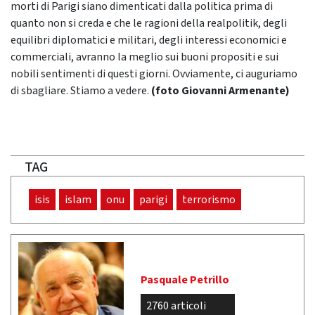
morti di Parigi siano dimenticati dalla politica prima di
quanto non si creda e che le ragioni della realpolitik, degli
equilibri diplomatici e militari, degli interessi economici e
commerciali, avranno la meglio sui buoni propositi e sui
nobili sentimenti di questi giorni. Ovviamente, ci auguriamo
di sbagliare. Stiamo a vedere.
(foto Giovanni Armenante)
TAG
isis
islam
onu
parigi
terrorismo
Pasquale Petrillo
2760 articoli