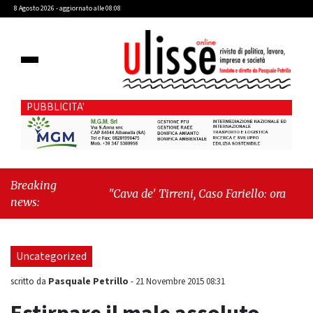
8 Agosto 2026 - aggiornato alle 08:08
PUBBLICITA'
Breaking
"Cava de' Tirreni, Caso Fariello: ora torniamo
news:
ai problemi veri"
-
"Cava de' Tirreni, quando
la burocrazia dimentica perché esiste"
Uncategorized
Pasquale Petrillo
scritto da
-
21 Novembre 2015 08:31