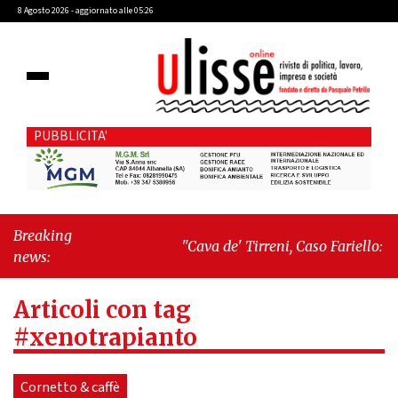
8 Agosto 2026 - aggiornato alle 05:26
PUBBLICITA'
Breaking
"Cava de' Tirreni, Caso Fariello: ora
news:
torniamo ai problemi veri"
-
"Cava
de' Tirreni, quando la burocrazia
Articoli con tag
dimentica perché esiste"
#xenotrapianto
Cornetto & caffè