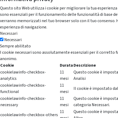
Questo sito Web utilizza i cookie per migliorare la tua esperienza
sono essenziali per il funzionamento delle funzionalità di base del
verranno memorizzati nel tuo browser solo con il tuo consenso. Hai 
esperienza di navigazione.
Necessari
Necessari
Sempre abilitato
I cookie necessari sono assolutamente essenziali per il corretto f
anonimo.
Cookie
Durata
Descrizione
cookielawinfo-checkbox-
11
Questo cookie è impostat
analytics
mesi
Analisi
cookielawinfo-checkbox-
11
Il cookie è impostato dal
functional
mesi
cookielawinfo-checkbox-
11
Questo cookie è impostat
necessary
mesi
categoria Necessari.
11
Questo cookie è impostat
cookielawinfo-checkbox-others