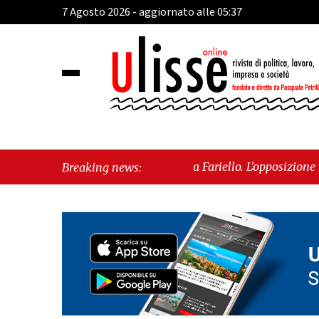
7 Agosto 2026 - aggiornato alle 05:37
le conferma Sara Fariello. L'opposizione lascia l'aula al mome
Breaking news: