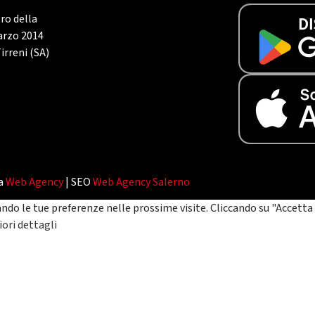
tro della
marzo 2014
irreni (SA)
da
Web Agency
| SEO
Web Agency Salerno
ando le tue preferenze nelle prossime visite. Cliccando su "Accetta 
ori dettagli