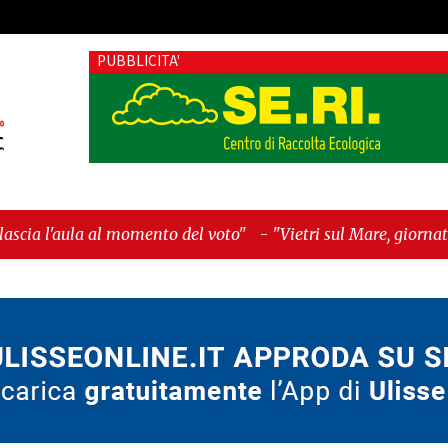
PUBBLICITA'
nto del voto"
-
"Vietri sul Mare, giornata storica: la ceramic