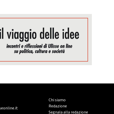
Chi siamo
Redazione
eonline.it
Segnala alla redazione