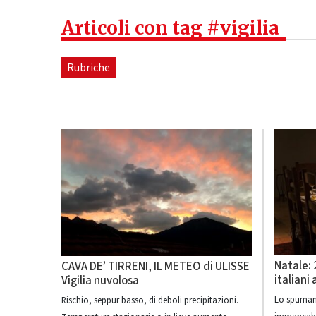
Articoli con tag #vigilia
Rubriche
Natale: 
CAVA DE’ TIRRENI, IL METEO di ULISSE
italiani
Vigilia nuvolosa
Lo spumant
Rischio, seppur basso, di deboli precipitazioni.