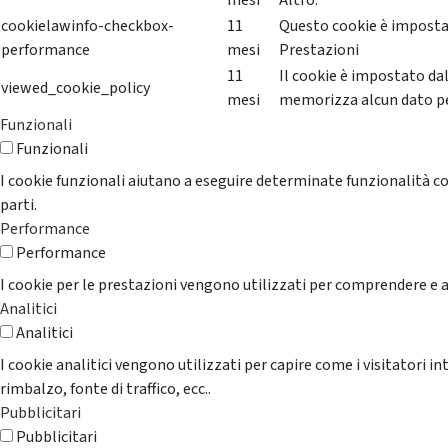
mesi
Altro.
cookielawinfo-checkbox-
11
Questo cookie è impostat
performance
mesi
Prestazioni
11
Il cookie è impostato da
viewed_cookie_policy
mesi
memorizza alcun dato p
Funzionali
Funzionali
I cookie funzionali aiutano a eseguire determinate funzionalità co
parti.
Performance
Performance
I cookie per le prestazioni vengono utilizzati per comprendere e an
Analitici
Analitici
I cookie analitici vengono utilizzati per capire come i visitatori i
rimbalzo, fonte di traffico, ecc..
Pubblicitari
Pubblicitari