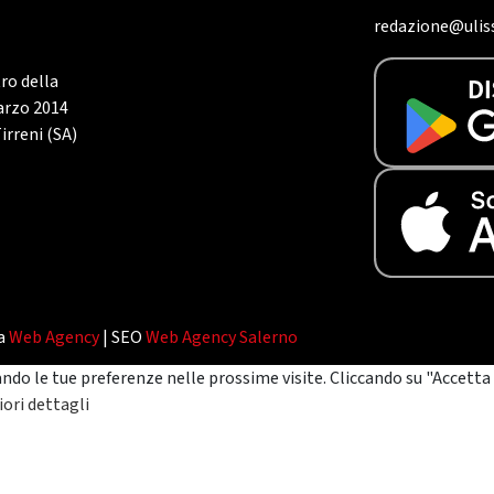
redazione@uliss
tro della
marzo 2014
irreni (SA)
da
Web Agency
| SEO
Web Agency Salerno
ando le tue preferenze nelle prossime visite. Cliccando su "Accetta 
ori dettagli