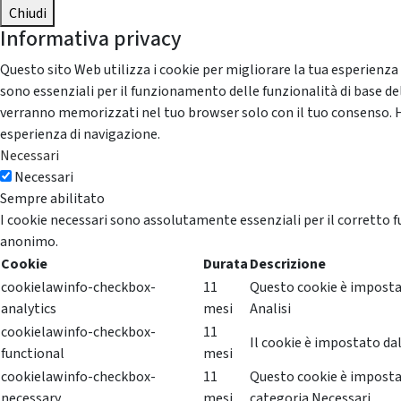
Chiudi
Informativa privacy
Questo sito Web utilizza i cookie per migliorare la tua esperienza
sono essenziali per il funzionamento delle funzionalità di base del
verranno memorizzati nel tuo browser solo con il tuo consenso. Hai 
esperienza di navigazione.
Necessari
Necessari
Sempre abilitato
I cookie necessari sono assolutamente essenziali per il corretto f
anonimo.
Cookie
Durata
Descrizione
cookielawinfo-checkbox-
11
Questo cookie è impostat
analytics
mesi
Analisi
cookielawinfo-checkbox-
11
Il cookie è impostato dal
functional
mesi
cookielawinfo-checkbox-
11
Questo cookie è impostat
necessary
mesi
categoria Necessari.