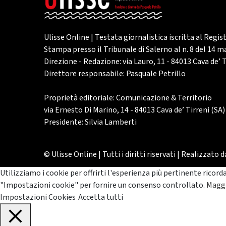
Ulisse Online | Testata giornalistica iscritta al Regis
Stampa presso il Tribunale di Salerno al n. 8 del 14 
Direzione - Redazione: via Lauro, 11 - 84013 Cava de’ T
Direttore responsabile: Pasquale Petrillo
Proprietà editoriale: Comunicazione & Territorio
via Ernesto Di Marino, 14 - 84013 Cava de’ Tirreni (SA)
Presidente: Silvia Lamberti
© Ulisse Online | Tutti i diritti riservati | Realizzato 
Utilizziamo i cookie per offrirti l'esperienza più pertinente ricord
"Impostazioni cookie" per fornire un consenso controllato.
Maggi
Impostazioni Cookies
Accetta tutti