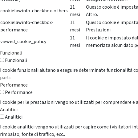
11
Questo cookie è impostat
cookielawinfo-checkbox-others
mesi
Altro.
cookielawinfo-checkbox-
11
Questo cookie è impostat
performance
mesi
Prestazioni
11
Il cookie è impostato da
viewed_cookie_policy
mesi
memorizza alcun dato p
Funzionali
Funzionali
I cookie funzionali aiutano a eseguire determinate funzionalità co
parti.
Performance
Performance
I cookie per le prestazioni vengono utilizzati per comprendere e an
Analitici
Analitici
I cookie analitici vengono utilizzati per capire come i visitatori i
rimbalzo, fonte di traffico, ecc..