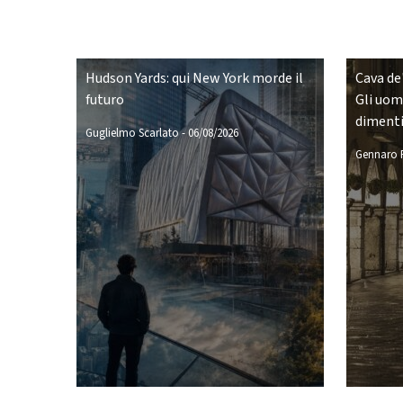
Hudson Yards: qui New York morde il
Cava de'
futuro
Gli uomi
diment
Guglielmo Scarlato
-
06/08/2026
Gennaro P