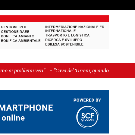
eri"
-
"Cava de' Tirreni, quando la burocrazia