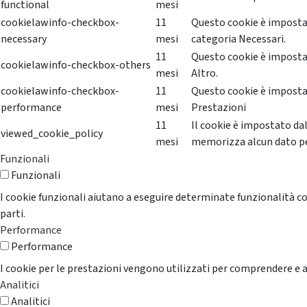
functional
mesi
cookielawinfo-checkbox-
11
Questo cookie è impostat
necessary
mesi
categoria Necessari.
11
Questo cookie è impostat
cookielawinfo-checkbox-others
mesi
Altro.
cookielawinfo-checkbox-
11
Questo cookie è impostat
performance
mesi
Prestazioni
11
Il cookie è impostato da
viewed_cookie_policy
mesi
memorizza alcun dato p
Funzionali
Funzionali
I cookie funzionali aiutano a eseguire determinate funzionalità co
parti.
Performance
Performance
I cookie per le prestazioni vengono utilizzati per comprendere e an
Analitici
Analitici