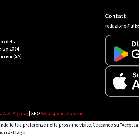
Contatti
redazione@uliss
tro della
marzo 2014
irreni (SA)
da
Web Agency
| SEO
Web Agency Salerno
ando le tue preferenze nelle prossime visite. Cliccando su "Accetta 
ori dettagli