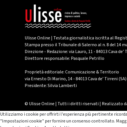
Ulisse Online | Testata giornalistica iscritta al Regis
Stampa presso il Tribunale di Salerno al n. 8 del 14 
Direzione - Redazione: via Lauro, 11 - 84013 Cava de’ T
Direttore responsabile: Pasquale Petrillo
Proprietà editoriale: Comunicazione & Territorio
via Ernesto Di Marino, 14 - 84013 Cava de’ Tirreni (SA)
Presidente: Silvia Lamberti
© Ulisse Online | Tutti i diritti riservati | Realizzato 
Utilizziamo i cookie per offrirti l'esperienza più pertinente ricord
"Impostazioni cookie" per fornire un consenso controllato.
Maggi