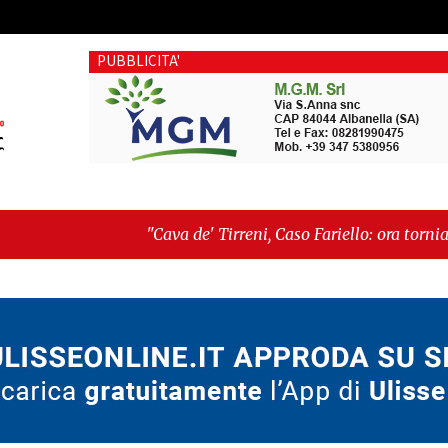
PUBBLICITA'
"Cava de' Tirreni, Caso Fariello: ora torniamo ai problemi v
dimentica perché esiste"