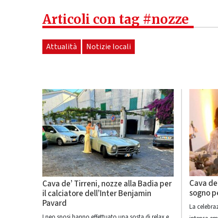
Articoli con tag #nozze
Attualità
Notizie locali
Cava de’
Cava de’ Tirreni, nozze alla Badia per
sogno pe
il calciatore dell’Inter Benjamin
Pavard
La celebraz
I neo sposi hanno effettuato una sosta di relax e