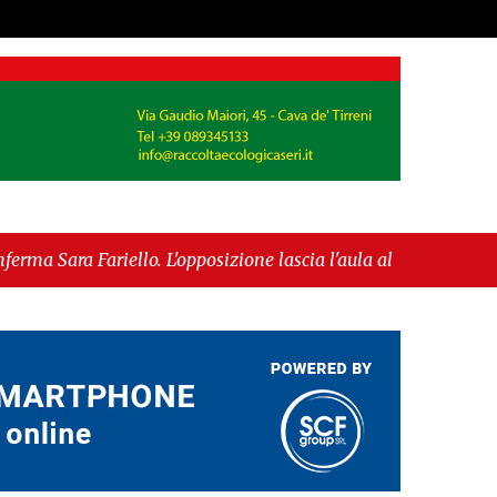
o. L'opposizione lascia l'aula al momento del voto"
 fase europea per l’IGP"