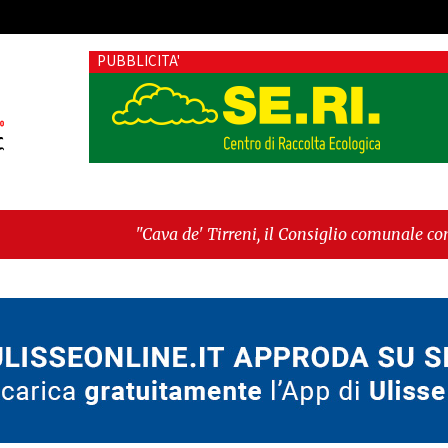
PUBBLICITA'
"Cava de' Tirreni, il Consiglio comunale conferma Sara Fariell
-
"Vietri sul Mare, giornata storica: la ceramica ammessa alla