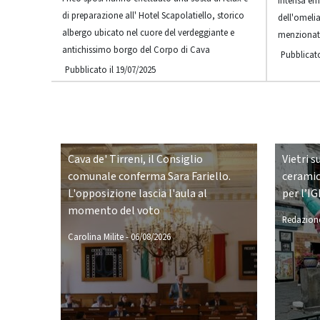
intensa em
di preparazione all' Hotel Scapolatiello, storico
dell'omel
albergo ubicato nel cuore del verdeggiante e
menziona
antichissimo borgo del Corpo di Cava
Pubblicato
Pubblicato il 19/07/2025
Cava de' Tirreni, il Consiglio
Vietri s
comunale conferma Sara Fariello.
ceramic
L'opposizione lascia l'aula al
per l’IG
momento del voto
Redazione
Carolina Milite
-
06/08/2026