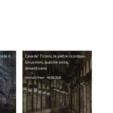
rde il
Cava de' Tirreni, le pietre ricordano.
Gli uomini, qualche volta,
dimenticano
Gennaro Pierri
-
06/08/2026