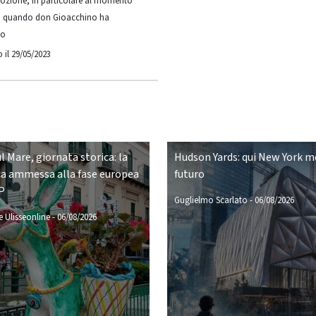
ozione, in particolare al momento
ia quando don Gioacchino ha
to
 il 29/05/2023
ul Mare, giornata storica: la
Hudson Yards: qui New York mo
a ammessa alla fase europea
futuro
P
Guglielmo Scarlato
-
06/08/2026
 Ulisseonline
-
06/08/2026