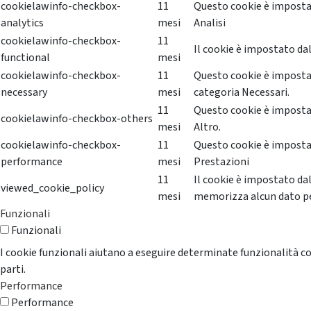
cookielawinfo-checkbox-
11
Questo cookie è impostat
analytics
mesi
Analisi
cookielawinfo-checkbox-
11
Il cookie è impostato dal
functional
mesi
cookielawinfo-checkbox-
11
Questo cookie è impostat
necessary
mesi
categoria Necessari.
11
Questo cookie è impostat
cookielawinfo-checkbox-others
mesi
Altro.
cookielawinfo-checkbox-
11
Questo cookie è impostat
performance
mesi
Prestazioni
11
Il cookie è impostato da
viewed_cookie_policy
mesi
memorizza alcun dato p
Funzionali
Funzionali
I cookie funzionali aiutano a eseguire determinate funzionalità co
parti.
Performance
Performance