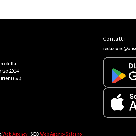
Contatti
redazione@uliss
tro della
marzo 2014
irreni (SA)
da
Web Agency
| SEO
Web Agency Salerno