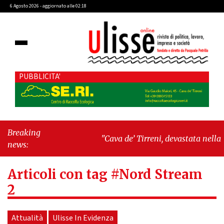
6 Agosto 2026 - aggiornato alle 02:18
PUBBLICITA'
Breaking
"Cava de’ Tirreni, devastata nella
news:
notte la Villa comunale. Il sindaco
Giordano: «Non ci fermeremo»"
-
Articoli con tag #Nord Stream
"Italia sospesa tra identità, fragilità
sociali e pressioni economiche"
2
Attualità
Ulisse In Evidenza