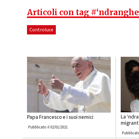
Articoli con tag #‘ndranghe
Controluce
La ‘ndra
Papa Francesco e i suoi nemici
migrant
Pubblicato il 02/01/2021
Pubblicato