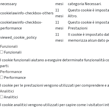
necessary
mesi
categoria Necessari.
11
Questo cookie è impostat
cookielawinfo-checkbox-others
mesi
Altro.
cookielawinfo-checkbox-
11
Questo cookie è impostat
performance
mesi
Prestazioni
11
Il cookie è impostato da
viewed_cookie_policy
mesi
memorizza alcun dato p
Funzionali
Funzionali
I cookie funzionali aiutano a eseguire determinate funzionalità co
parti.
Performance
Performance
I cookie per le prestazioni vengono utilizzati per comprendere e an
Analitici
Analitici
I cookie analitici vengono utilizzati per capire come i visitatori i