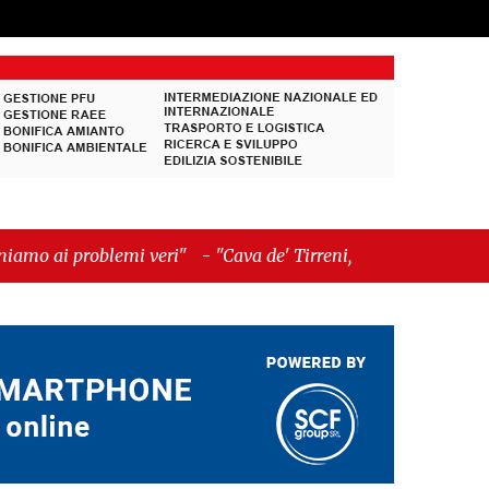
 veri"
-
"Cava de' Tirreni, quando la burocrazia