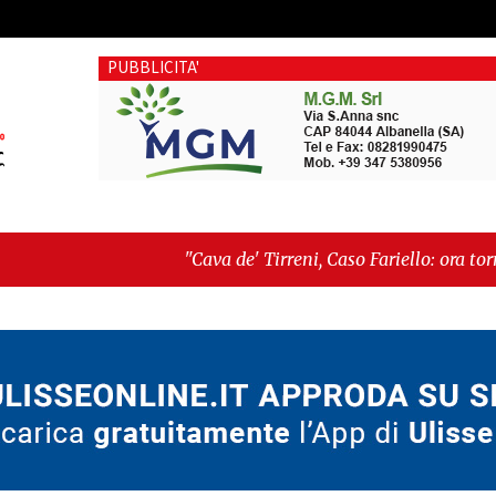
PUBBLICITA'
"Cava de' Tirreni, Caso Fariello: ora torniamo ai problemi
dimentica perché esiste"