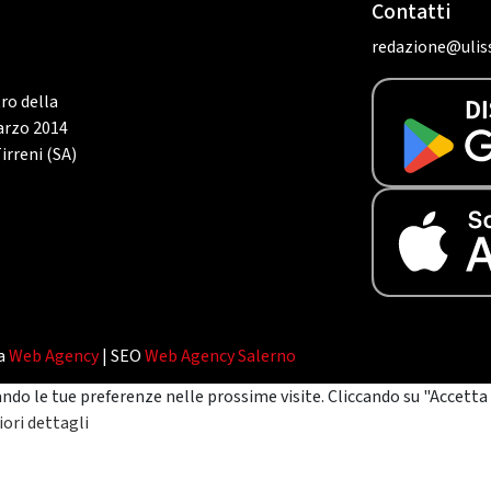
Contatti
redazione@uliss
tro della
marzo 2014
irreni (SA)
da
Web Agency
| SEO
Web Agency Salerno
ando le tue preferenze nelle prossime visite. Cliccando su "Accetta 
ori dettagli