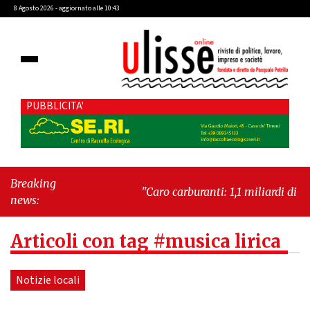
8 Agosto 2026 - aggiornato alle 10:43
PUBBLICITA'
Breaking
"Caro carburanti: 1,1 miliardi di euro
news:
in più al mese"
-
"Francesco
Guccini, la voce di un Paese intero"
Articoli con tag #musica lirica
Notizie locali