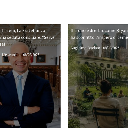
 Tirreni, La Fratellanza
Il trono è di erba: come Bryan
ima seduta consiliare: “Serve
ha sconfitto l’impero di cem
za!”
Guglielmo Scarlato
-
08/08/2026
 Ulisseonline
-
08/08/2026