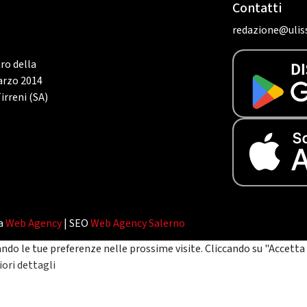
Contatti
redazione@uliss
tro della
marzo 2014
irreni (SA)
da
Web Agency
| SEO
Web Agency Salerno
ando le tue preferenze nelle prossime visite. Cliccando su "Accetta 
ori dettagli