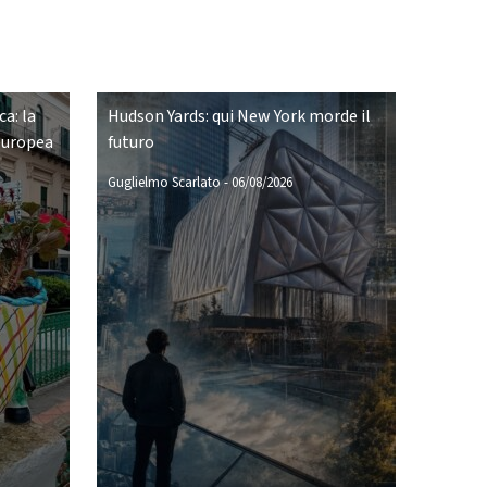
ca: la
Hudson Yards: qui New York morde il
europea
futuro
Guglielmo Scarlato
-
06/08/2026