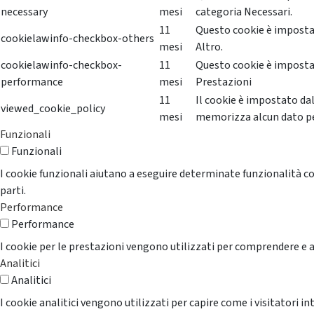
necessary
mesi
categoria Necessari.
11
Questo cookie è impostat
cookielawinfo-checkbox-others
mesi
Altro.
cookielawinfo-checkbox-
11
Questo cookie è impostat
performance
mesi
Prestazioni
11
Il cookie è impostato da
viewed_cookie_policy
mesi
memorizza alcun dato p
Funzionali
Funzionali
I cookie funzionali aiutano a eseguire determinate funzionalità co
parti.
Performance
Performance
I cookie per le prestazioni vengono utilizzati per comprendere e an
Analitici
Analitici
I cookie analitici vengono utilizzati per capire come i visitatori i