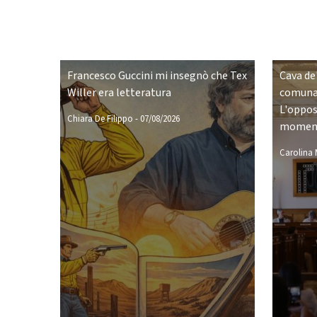
Francesco Guccini mi insegnò che Tex
Cava de'
Willer era letteratura
comunal
L'opposi
Chiara De Filippo
-
07/08/2026
moment
Carolina M