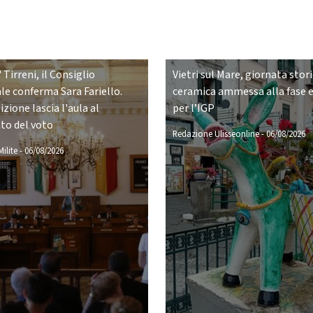
 Tirreni, il Consiglio
Vietri sul Mare, giornata stori
e conferma Sara Fariello.
ceramica ammessa alla fase 
zione lascia l'aula al
per l’IGP
o del voto
Redazione Ulisseonline
-
06/08/2026
ilite
-
06/08/2026