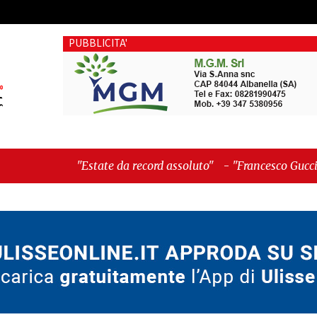
PUBBLICITA'
state da record assoluto"
-
"Francesco Guccini mi insegnò che 