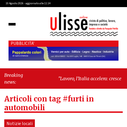
10 Agosto 2026 - aggiornato alle 11:14
PUBBLICITA'
Breaking
"Lavoro, l’Italia accelera: cresce
news:
l’occupazione, cala la
disoccupazione"
-
"Massimiliano
Articoli con tag #furti in
Cencelli, una figura quasi mitologica
della Prima Repubblica"
automobili
Notizie locali