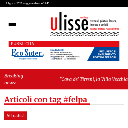
8 Agosto 2026 - aggiornato alle 13:40
PUBBLICITA'
Breaking
"Cava de’ Tirreni, la Villa Vecchia
news:
oltre i vandali: il vero nodo è il senso
di comunità"
-
"Cava de’ Tirreni, La
Articoli con tag #felpa
Fratellanza sull'ultima seduta
consiliare: “Serve chiarezza!”"
Attualità