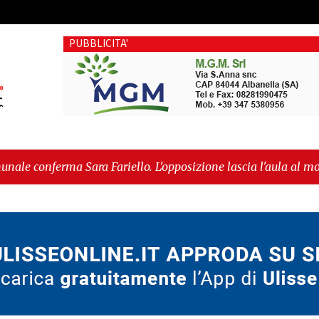
PUBBLICITA'
 Sara Fariello. L'opposizione lascia l'aula al momento del vot