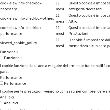
cookielawinfo-checkbox-
11
Questo cookie è impostat
necessary
mesi
categoria Necessari.
11
Questo cookie è impostat
cookielawinfo-checkbox-others
mesi
Altro.
cookielawinfo-checkbox-
11
Questo cookie è impostat
performance
mesi
Prestazioni
11
Il cookie è impostato da
viewed_cookie_policy
mesi
memorizza alcun dato p
Funzionali
Funzionali
I cookie funzionali aiutano a eseguire determinate funzionalità co
parti.
Performance
Performance
I cookie per le prestazioni vengono utilizzati per comprendere e an
Analitici
Analitici