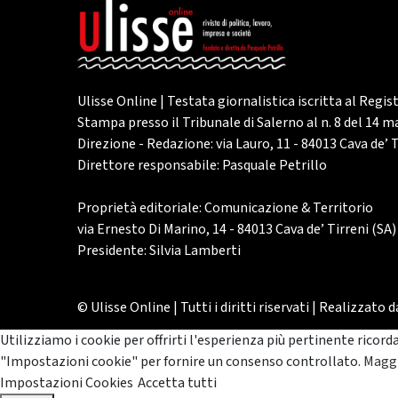
Ulisse Online | Testata giornalistica iscritta al Regis
Stampa presso il Tribunale di Salerno al n. 8 del 14 
Direzione - Redazione: via Lauro, 11 - 84013 Cava de’ T
Direttore responsabile: Pasquale Petrillo
Proprietà editoriale: Comunicazione & Territorio
via Ernesto Di Marino, 14 - 84013 Cava de’ Tirreni (SA)
Presidente: Silvia Lamberti
© Ulisse Online | Tutti i diritti riservati | Realizzato 
Utilizziamo i cookie per offrirti l'esperienza più pertinente ricord
"Impostazioni cookie" per fornire un consenso controllato.
Maggi
Impostazioni Cookies
Accetta tutti