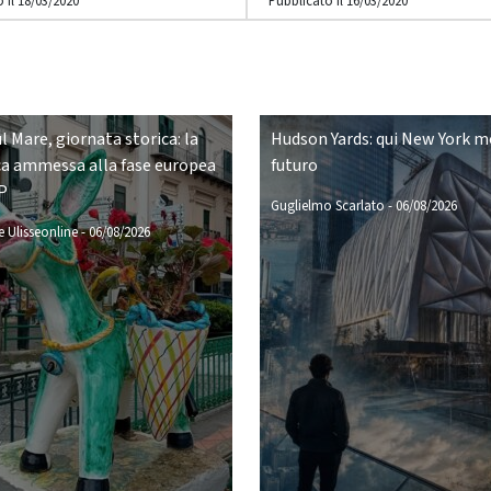
 il 18/03/2020
Pubblicato il 16/03/2020
ul Mare, giornata storica: la
Hudson Yards: qui New York mo
a ammessa alla fase europea
futuro
P
Guglielmo Scarlato
-
06/08/2026
 Ulisseonline
-
06/08/2026