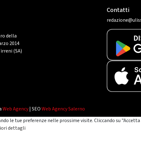
Contatti
redazione@uliss
tro della
marzo 2014
irreni (SA)
da
Web Agency
| SEO
Web Agency Salerno
ando le tue preferenze nelle prossime visite. Cliccando su "Accetta 
ori dettagli