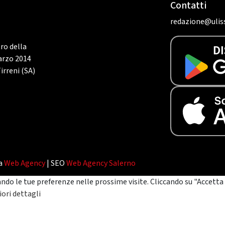
Contatti
redazione@uliss
tro della
marzo 2014
irreni (SA)
da
Web Agency
| SEO
Web Agency Salerno
ando le tue preferenze nelle prossime visite. Cliccando su "Accetta 
ori dettagli