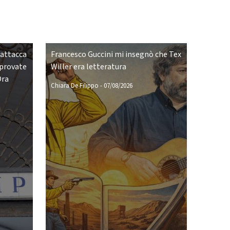
 attacca
Francesco Guccini mi insegnò che Tex
pprovate
Willer era letteratura
Ora
Chiara De Filippo
-
07/08/2026