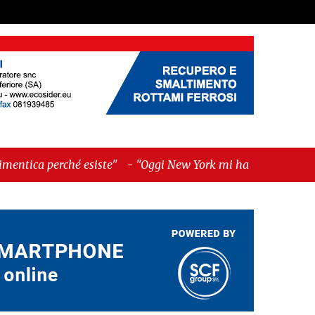
siste"
-
"Oggi New York mi ha rubato il cuore.