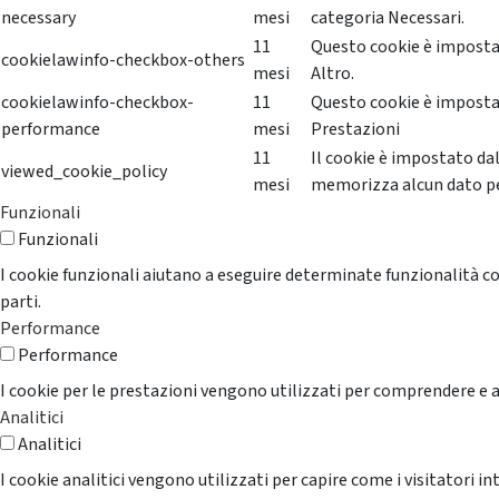
necessary
mesi
categoria Necessari.
11
Questo cookie è impostat
cookielawinfo-checkbox-others
mesi
Altro.
cookielawinfo-checkbox-
11
Questo cookie è impostat
performance
mesi
Prestazioni
11
Il cookie è impostato da
viewed_cookie_policy
mesi
memorizza alcun dato p
Funzionali
Funzionali
I cookie funzionali aiutano a eseguire determinate funzionalità co
parti.
Performance
Performance
I cookie per le prestazioni vengono utilizzati per comprendere e an
Analitici
Analitici
I cookie analitici vengono utilizzati per capire come i visitatori i