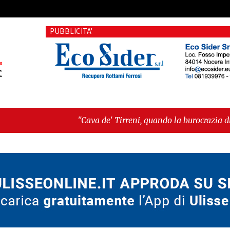
PUBBLICITA'
"Cava de' Tirreni, quando la burocrazia dimentica perché e
Ancora"