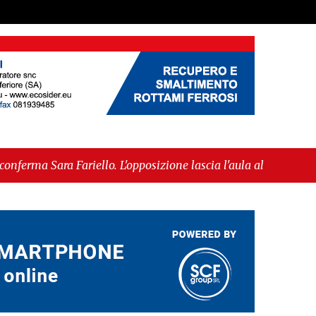
riello. L'opposizione lascia l'aula al momento del
ammessa alla fase europea per l’IGP"