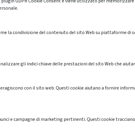
l plugin GDPR Cookie Consent e viene utilizzato per memorizzare 
ersonale.
me la condivisione del contenuto del sito Web su piattaforme di soc
alizzare gli indici chiave delle prestazioni del sito Web che aiutan
nteragiscono con il sito web. Questi cookie aiutano a fornire inform
annunci e campagne di marketing pertinenti. Questi cookie tracciano