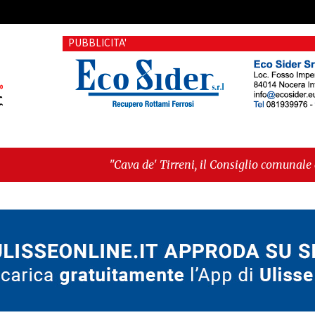
PUBBLICITA'
"Cava de' Tirreni, il Consiglio comunale conferma Sara Fa
voto"
-
"Vietri sul Mare, giornata storica: la ceramica 