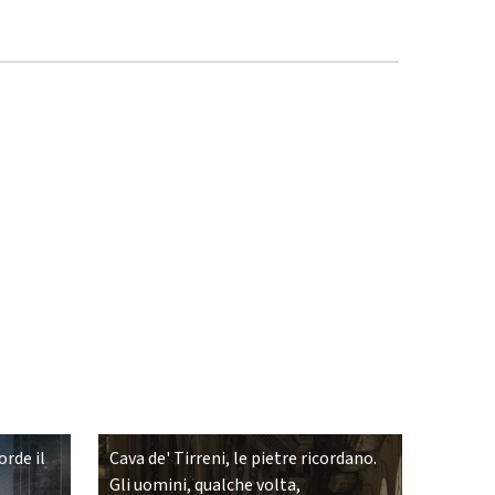
rde il
Cava de' Tirreni, le pietre ricordano.
Gli uomini, qualche volta,