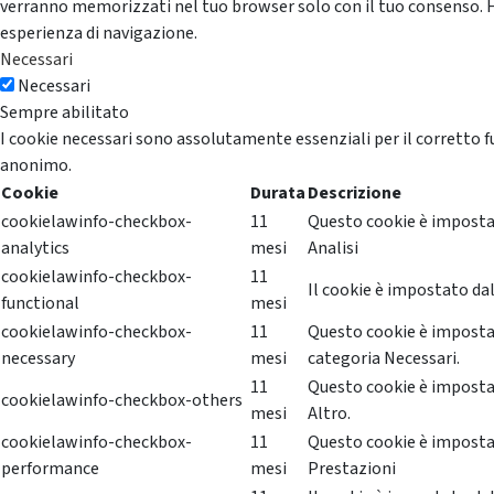
verranno memorizzati nel tuo browser solo con il tuo consenso. Hai 
esperienza di navigazione.
Necessari
Necessari
Sempre abilitato
I cookie necessari sono assolutamente essenziali per il corretto f
anonimo.
Cookie
Durata
Descrizione
cookielawinfo-checkbox-
11
Questo cookie è impostat
analytics
mesi
Analisi
cookielawinfo-checkbox-
11
Il cookie è impostato dal
functional
mesi
cookielawinfo-checkbox-
11
Questo cookie è impostat
necessary
mesi
categoria Necessari.
11
Questo cookie è impostat
cookielawinfo-checkbox-others
mesi
Altro.
cookielawinfo-checkbox-
11
Questo cookie è impostat
performance
mesi
Prestazioni