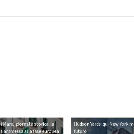
ul Mare, giornata storica: la
Hudson Yards: qui New York mo
a ammessa alla fase europea
futuro