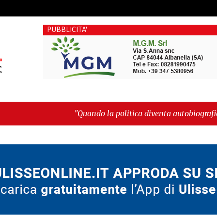
PUBBLICITA'
"Quando la politica diventa autobiografia"
-
"Cava de' Tirr
dimenticano"