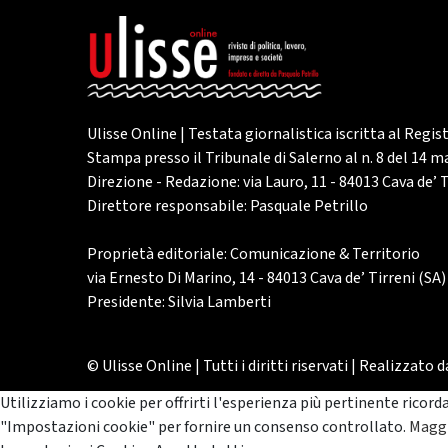
Ulisse Online | Testata giornalistica iscritta al Regis
Stampa presso il Tribunale di Salerno al n. 8 del 14 
Direzione - Redazione: via Lauro, 11 - 84013 Cava de’ T
Direttore responsabile: Pasquale Petrillo
Proprietà editoriale: Comunicazione & Territorio
via Ernesto Di Marino, 14 - 84013 Cava de’ Tirreni (SA)
Presidente: Silvia Lamberti
© Ulisse Online | Tutti i diritti riservati | Realizzato 
Utilizziamo i cookie per offrirti l'esperienza più pertinente ricord
"Impostazioni cookie" per fornire un consenso controllato.
Maggi