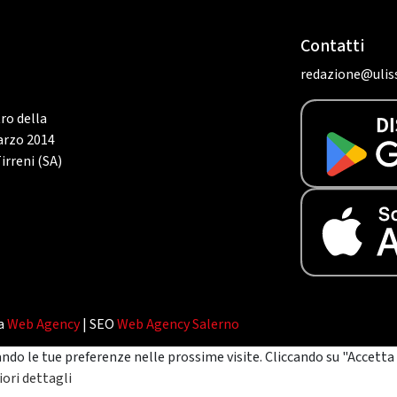
Contatti
redazione@uliss
tro della
marzo 2014
irreni (SA)
da
Web Agency
| SEO
Web Agency Salerno
ando le tue preferenze nelle prossime visite. Cliccando su "Accetta 
ori dettagli