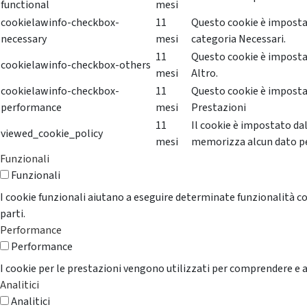
functional
mesi
cookielawinfo-checkbox-
11
Questo cookie è impostat
necessary
mesi
categoria Necessari.
11
Questo cookie è impostat
cookielawinfo-checkbox-others
mesi
Altro.
cookielawinfo-checkbox-
11
Questo cookie è impostat
performance
mesi
Prestazioni
11
Il cookie è impostato da
viewed_cookie_policy
mesi
memorizza alcun dato p
Funzionali
Funzionali
I cookie funzionali aiutano a eseguire determinate funzionalità co
parti.
Performance
Performance
I cookie per le prestazioni vengono utilizzati per comprendere e an
Analitici
Analitici