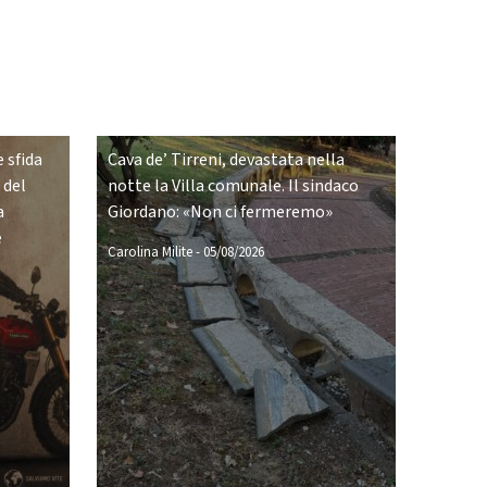
 sfida
Cava de’ Tirreni, devastata nella
 del
notte la Villa comunale. Il sindaco
a
Giordano: «Non ci fermeremo»
e
Carolina Milite
-
05/08/2026