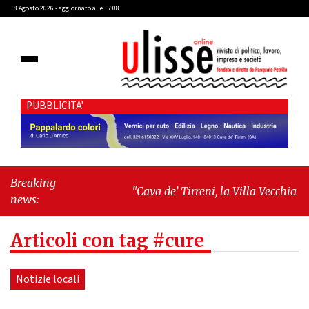
8 Agosto 2026 - aggiornato alle 17:08
PUBBLICITA'
Breaking
"Cava de’ Tirreni, la Villa Vecchia oltre i
news:
vandali: il vero nodo è il senso di
comunità"
-
"Cava de’ Tirreni, La
Articoli con tag #cure
Fratellanza sull'ultima seduta consiliare:
“Serve chiarezza!”"
Notizie locali