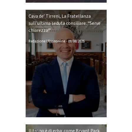
Cava de’ Tirreni, La Fratellanza
sull'ultima seduta consiliare: “Serve
chiarezza!”
Redazione Ulisseonline
-
08/08/2026
Il trono è di erba: come Bryant Park