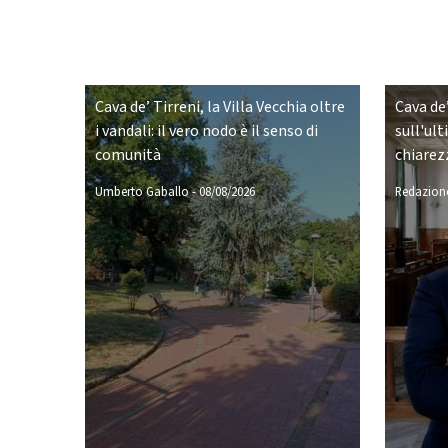
Cava de’ Tirreni, la Villa Vecchia oltre
Cava de’
i vandali: il vero nodo è il senso di
sull'ult
comunità
chiarez
Umberto Gaballo
-
08/08/2026
Redazione