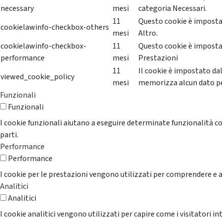
necessary
mesi
categoria Necessari.
11
Questo cookie è impostat
cookielawinfo-checkbox-others
mesi
Altro.
cookielawinfo-checkbox-
11
Questo cookie è impostat
performance
mesi
Prestazioni
11
Il cookie è impostato da
viewed_cookie_policy
mesi
memorizza alcun dato p
Funzionali
Funzionali
I cookie funzionali aiutano a eseguire determinate funzionalità co
parti.
Performance
Performance
I cookie per le prestazioni vengono utilizzati per comprendere e an
Analitici
Analitici
I cookie analitici vengono utilizzati per capire come i visitatori i