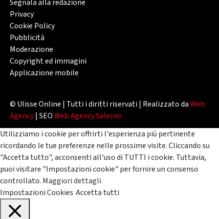
Segnala alla redazione
Privacy
Cookie Policy
Pubblicità
Moderazione
Copyright ed immagini
Applicazione mobile
© Ulisse Online | Tutti i diritti riservati | Realizzato da
Web
Agency
| SEO
Web Agency Salerno
Utilizziamo i cookie per offrirti l'esperienza più pertinente
ricordando le tue preferenze nelle prossime visite. Cliccando su
"Accetta tutto", acconsenti all'uso di TUTTI i cookie. Tuttavia,
puoi visitare "Impostazioni cookie" per fornire un consenso
controllato.
Maggiori dettagli
Impostazioni Cookies
Accetta tutti