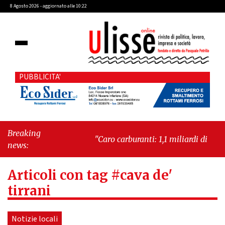
8 Agosto 2026 - aggiornato alle 10:22
PUBBLICITA'
Breaking
"Caro carburanti: 1,1 miliardi di euro in
news:
più al mese"
-
"Francesco Guccini, la
voce di un Paese intero"
Articoli con tag #cava de'
tirrani
Notizie locali