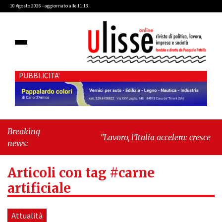
10 Agosto 2026 - aggiornato alle 11:13
PUBBLICITA'
Breaking
"Lavoro, l’Italia accelera: cresce
news:
l’occupazione, cala la
disoccupazione"
-
"Massimiliano
Articoli con tag #carne
Cencelli, una figura quasi mitologica
della Prima Repubblica"
artificiale
Attualità